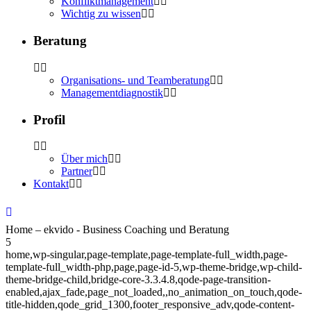
Konfliktmanagement
Wichtig zu wissen
Beratung
Organisations- und Teamberatung
Managementdiagnostik
Profil
Über mich
Partner
Kontakt
Home – ekvido - Business Coaching und Beratung
5
home,wp-singular,page-template,page-template-full_width,page-
template-full_width-php,page,page-id-5,wp-theme-bridge,wp-child-
theme-bridge-child,bridge-core-3.3.4.8,qode-page-transition-
enabled,ajax_fade,page_not_loaded,,no_animation_on_touch,qode-
title-hidden,qode_grid_1300,footer_responsive_adv,qode-content-