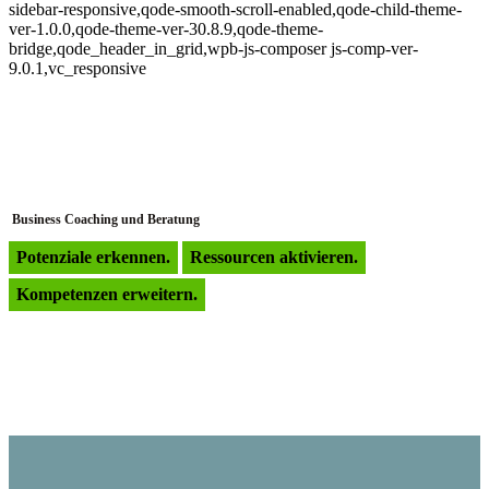
sidebar-responsive,qode-smooth-scroll-enabled,qode-child-theme-
ver-1.0.0,qode-theme-ver-30.8.9,qode-theme-
bridge,qode_header_in_grid,wpb-js-composer js-comp-ver-
9.0.1,vc_responsive
Business Coaching und Beratung
Potenziale erkennen.
Ressourcen aktivieren.
Kompetenzen erweitern.